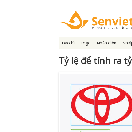
Bao bì
Logo
Nhận diện
Nhiế
Tỷ lệ để tính ra t