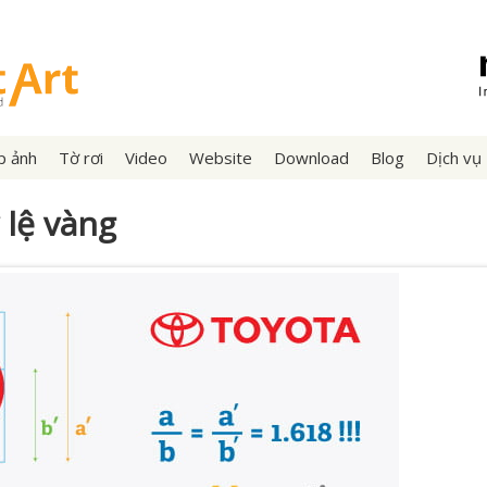
p ảnh
Tờ rơi
Video
Website
Download
Blog
Dịch vụ
ỷ lệ vàng