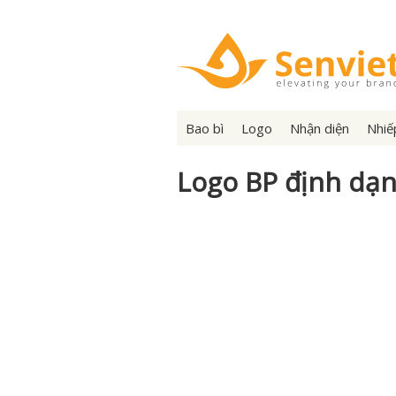
Bao bì
Logo
Nhận diện
Nhiế
Logo BP định dạ