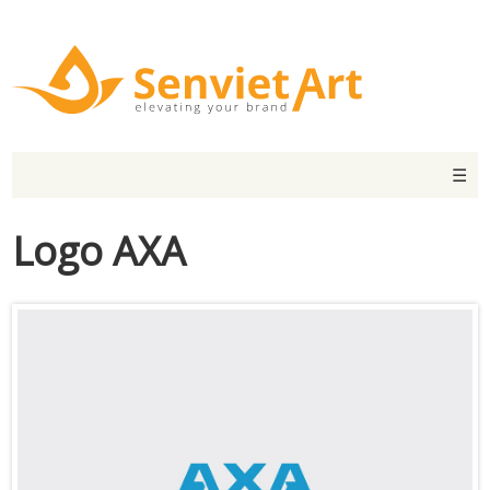
☰
Logo AXA