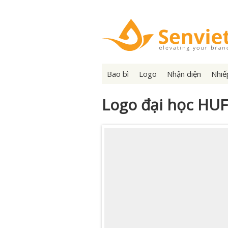
Bao bì
Logo
Nhận diện
Nhiế
Logo đại học HUF