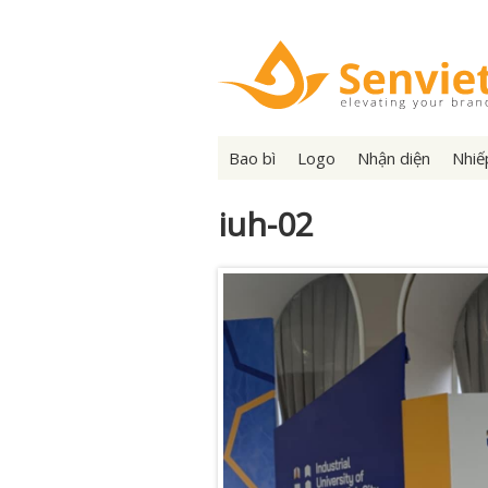
Bao bì
Logo
Nhận diện
Nhiế
iuh-02