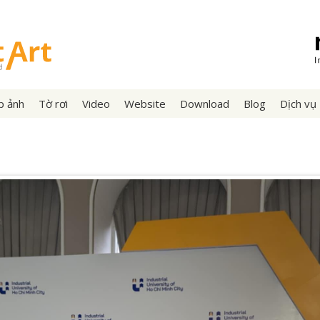
p ảnh
Tờ rơi
Video
Website
Download
Blog
Dịch vụ