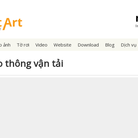
p ảnh
Tờ rơi
Video
Website
Download
Blog
Dịch vụ
 thông vận tải