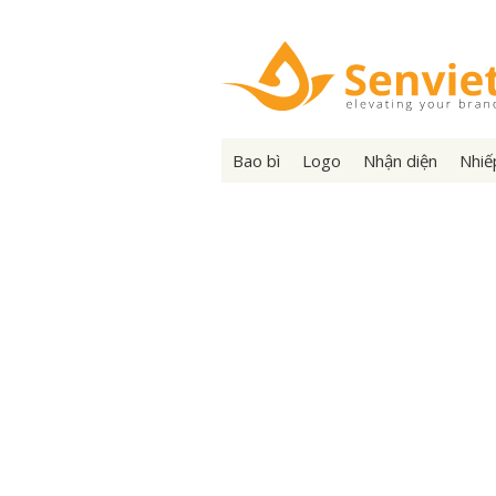
Bao bì
Logo
Nhận diện
Nhiế