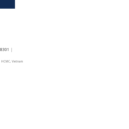
8301
|
 4, HCMC, Vietnam