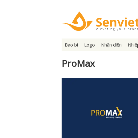
Bao bì
Logo
Nhận diện
Nhiế
ProMax