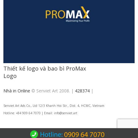
Thiết kế logo và bao bì ProMax
Logo
Nhà in Online
© Senviet Art 2008. |
428374
|
Senviet.Art Ads Co., Ltd 12/3 Khanh Hoi Str., Dist. 4, HCMC, Vietnam
Hotline: +84 909 64 7070 | Email: info@senviet.art