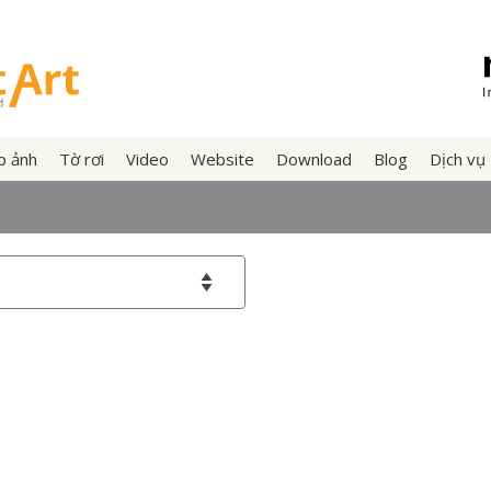
p ảnh
Tờ rơi
Video
Website
Download
Blog
Dịch vụ