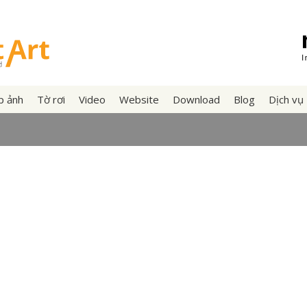
p ảnh
Tờ rơi
Video
Website
Download
Blog
Dịch vụ