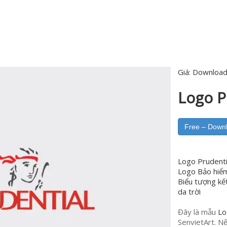
Giá:
Download
Logo P
Free – Down
Logo Prudenti
Logo Bảo hiể
Biểu tượng kế
da trời
Đây là mẫu
Lo
SenvietArt. Nế