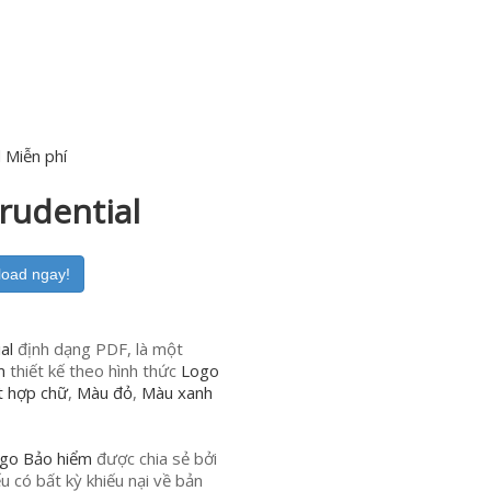
 Miễn phí
rudential
load ngay!
al
định dạng PDF, là một
m
thiết kế theo hình thức
Logo
t hợp chữ
,
Màu đỏ
,
Màu xanh
go Bảo hiểm
được chia sẻ bởi
u có bất kỳ khiếu nại về bản