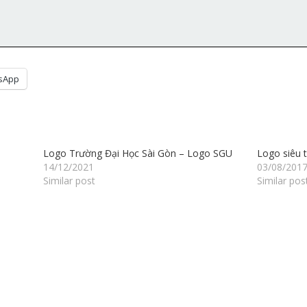
sApp
Logo Trường Đại Học Sài Gòn – Logo SGU
Logo siêu 
14/12/2021
03/08/201
Similar post
Similar pos