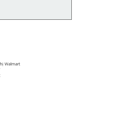
thị Walmart
7
t