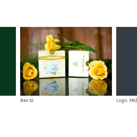
Bao bì
Logo
,
Nhậ