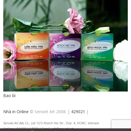
Bao bì
Nhà in Online
© Senviet Art 2008. |
429021
|
Senviet.Art Ads Co., Ltd 12/3 Khanh Hoi Str., Dist. 4, HCMC, Vietnam
Hotline: +84 909 64 7070 | Email: info@senviet.art