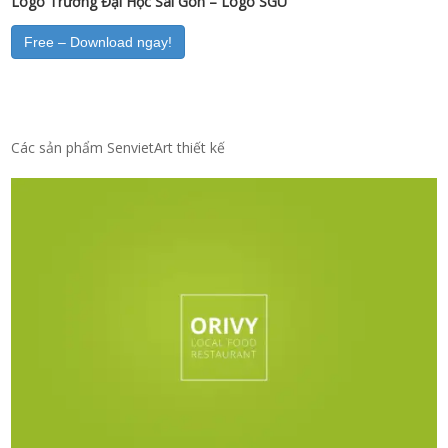
Logo Trường Đại Học Sài Gòn – Logo SGU
Free – Download ngay!
Các sản phẩm SenvietArt thiết kế