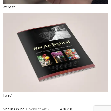
Website
Tờ rơi
Nhà in Online
© Senviet Art 2008. |
428710
|