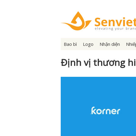
Bao bì
Logo
Nhận diện
Nhiế
Định vị thương h