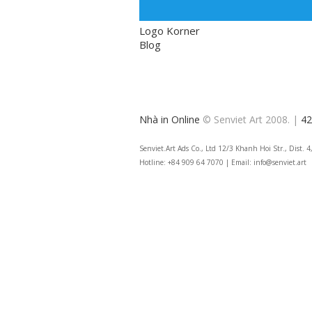
Logo Korner
Blog
Nhà in Online
© Senviet Art 2008. |
42
Senviet.Art Ads Co., Ltd 12/3 Khanh Hoi Str., Dist.
Hotline: +84 909 64 7070 | Email: info@senviet.art