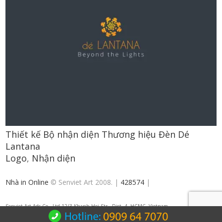
Thiết kế Bộ nhận diện Thương hiệu Đèn Dé
Lantana
Logo
,
Nhận diện
Nhà in Online
© Senviet Art 2008. |
428574
|
Senviet.Art Ads Co., Ltd 12/3 Khanh Hoi Str., Dist. 4, HCMC, Vietnam
Hotline: +84 909 64 7070 | Email: info@senviet.art