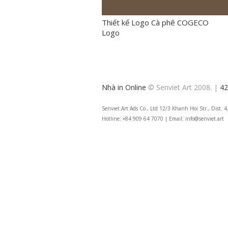
Thiết kế Logo Cà phê COGECO
Logo
Nhà in Online
© Senviet Art 2008. |
42
Senviet.Art Ads Co., Ltd 12/3 Khanh Hoi Str., Dist.
Hotline: +84 909 64 7070 | Email: info@senviet.art