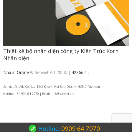
Thiết kế bộ nhận diện công ty Kiến Trúc Korn
Nhận diện
Nhà in Online
© Senviet Art 2008. |
428662
|
Senviet.Art Ads Co., Ltd 12/3 Khanh Hoi Str., Dist. 4, HCMC, Vietnam
Hotline: +84 909 64 7070 | Email: info@senviet.art