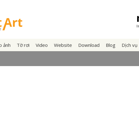
p ảnh
Tờ rơi
Video
Website
Download
Blog
Dịch vụ