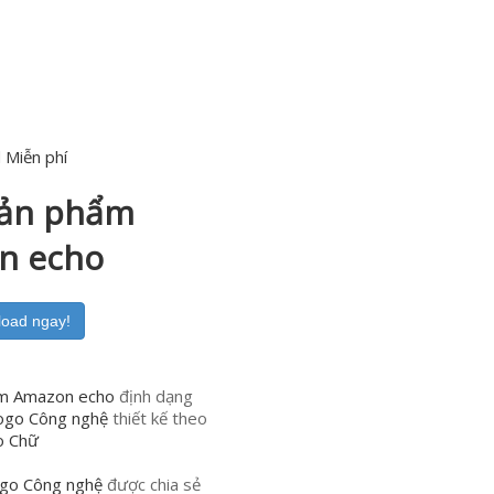
 Miễn phí
sản phẩm
n echo
load ngay!
m Amazon echo
định dạng
ogo Công nghệ
thiết kế theo
o Chữ
go Công nghệ
được chia sẻ