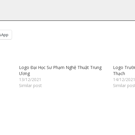
sApp
Logo Đại Học Sư Phạm Nghệ Thuật Trung
Logo Trườ
Ương
Thạch
13/12/2021
14/12/202
Similar post
Similar pos