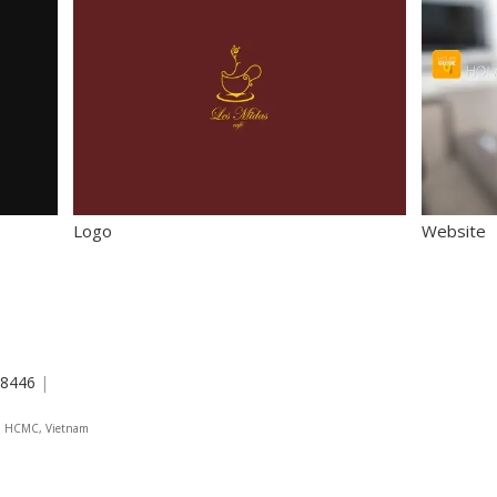
Logo
Website
8446
|
 4, HCMC, Vietnam