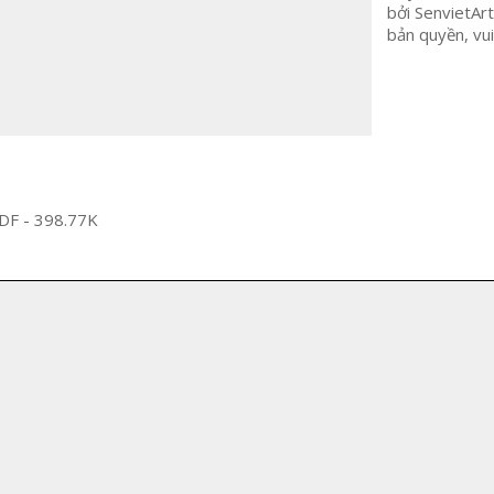
bởi SenvietArt
bản quyền, vui
PDF - 398.77K