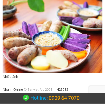
Nhiếp ảnh
Nhà in Online
© Senviet Art 2008. |
429082
|
Senviet.Art Ads Co., Ltd 12/3 Khanh Hoi Str., Dist. 4, HCMC, Vietnam
Hotline: +84 909 64 7070 | Email: info@senviet.art