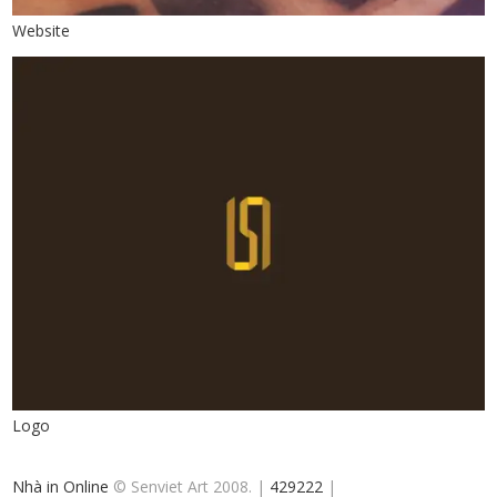
Website
Logo
Nhà in Online
© Senviet Art 2008. |
429222
|